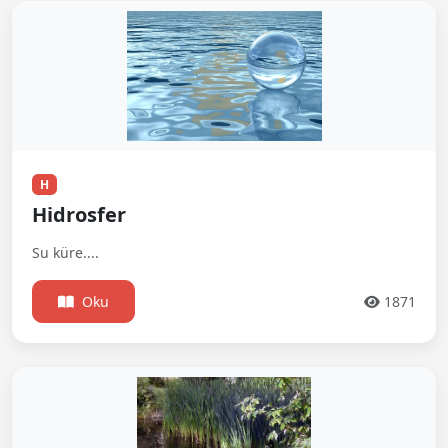
H
Hidrosfer
Su küre....
Oku
1871