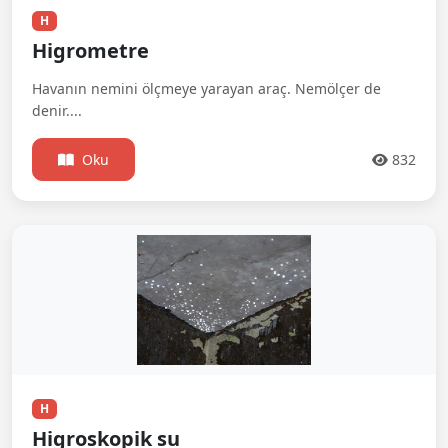
H
Higrometre
Havanın nemini ölçmeye yarayan araç. Nemölçer de
denir....
Oku
832
H
Higroskopik su