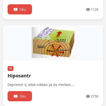
Oku
1126
H
Hiposantr
Depremin iç odak noktası ya da merkezi....
Oku
2750