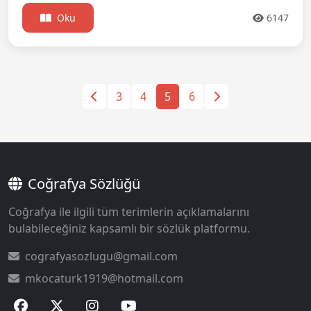
Oku
6147
3
4
5
6
Coğrafya Sözlüğü
Coğrafya ile ilgili tüm terimlerin açıklamalarını
bulabileceğiniz kapsamlı bir sözlük platformu.
cografyasozlugu@gmail.com
mkocaturk1919@hotmail.com