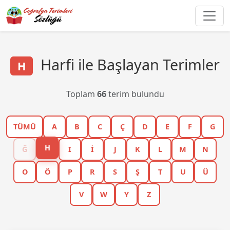
Harfi ile Başlayan Terimler
H
Toplam
66
terim bulundu
TÜMÜ
A
B
C
Ç
D
E
F
G
H
Ğ
I
İ
J
K
L
M
N
O
Ö
P
R
S
Ş
T
U
Ü
V
W
Y
Z