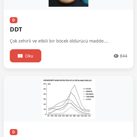
D
DDT
Çok zehirli ve etkili bir böcek öldürücü madde....
Oku
844
D