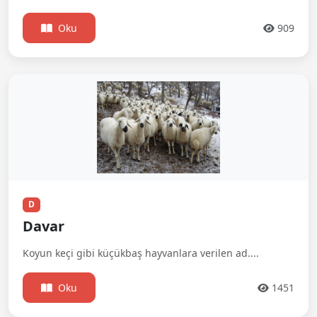
Oku
909
D
Davar
Koyun keçi gibi küçükbaş hayvanlara verilen ad....
Oku
1451