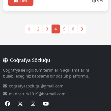
Oku
979
2
3
4
5
6
Coğrafya Sözlüğü
Coğrafya ile ilgili tüm terimlerin açıklamalarını
bulabileceğiniz kapsamlı bir sözlük platformu.
cografyasozlugu@gmail.com
mkocaturk1919@hotmail.com