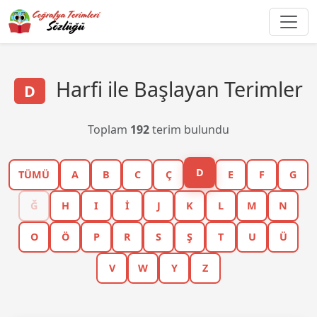
Harfi ile Başlayan Terimler
D
Toplam
192
terim bulundu
D
TÜMÜ
A
B
C
Ç
E
F
G
Ğ
H
I
İ
J
K
L
M
N
O
Ö
P
R
S
Ş
T
U
Ü
V
W
Y
Z