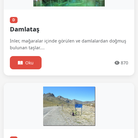
D
Damlataş
İnler, mağaralar içinde görülen ve damlalardan doğmuş
bulunan taşlar....
Oku
870