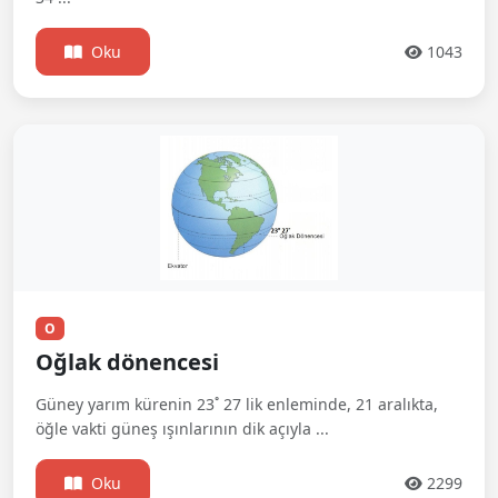
Oku
1043
O
Oğlak dönencesi
Güney yarım kürenin 23˚ 27 lik enleminde, 21 aralıkta,
öğle vakti güneş ışınlarının dik açıyla ...
Oku
2299