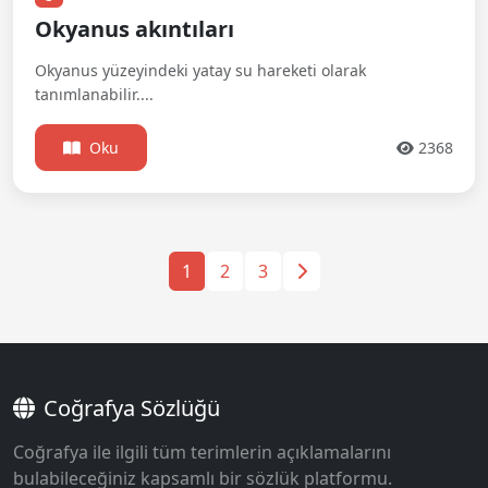
Okyanus akıntıları
Okyanus yüzeyindeki yatay su hareketi olarak
tanımlanabilir....
Oku
2368
1
2
3
Coğrafya Sözlüğü
Coğrafya ile ilgili tüm terimlerin açıklamalarını
bulabileceğiniz kapsamlı bir sözlük platformu.