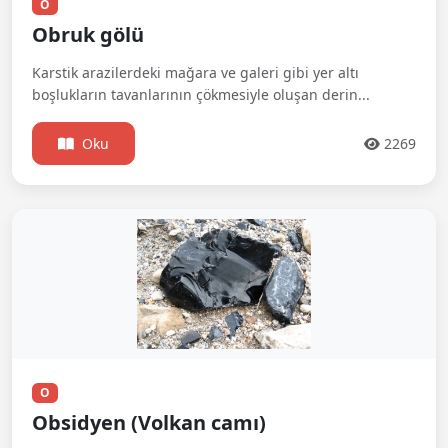
O
Obruk gölü
Karstik arazilerdeki mağara ve galeri gibi yer altı
boşlukların tavanlarının çökmesiyle oluşan derin...
Oku
2269
O
Obsidyen (Volkan camı)