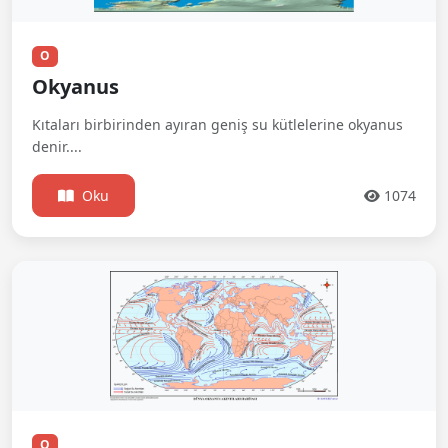
O
Okyanus
Kıtaları birbirinden ayıran geniş su kütlelerine okyanus
denir....
Oku
1074
O